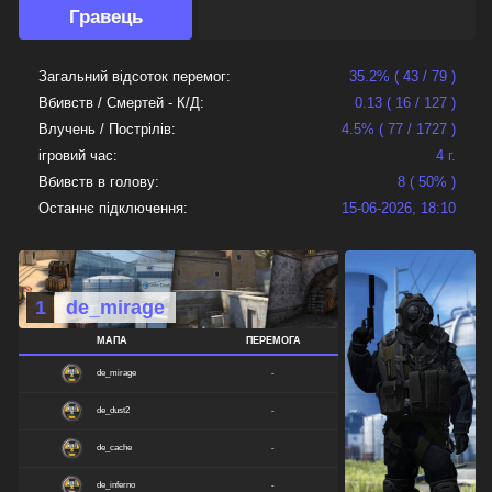
Гравець
Загальний відсоток перемог:
35.2% ( 43 / 79 )
Вбивств / Смертей - К/Д:
0.13 ( 16 / 127 )
Влучень / Пострілів:
4.5% ( 77 / 1727 )
ігровий час:
4 г.
Вбивств в голову:
8 ( 50% )
Останнє підключення:
15-06-2026, 18:10
1
de_mirage
МАПА
ПЕРЕМОГА
de_mirage
-
de_dust2
-
de_cache
-
de_inferno
-