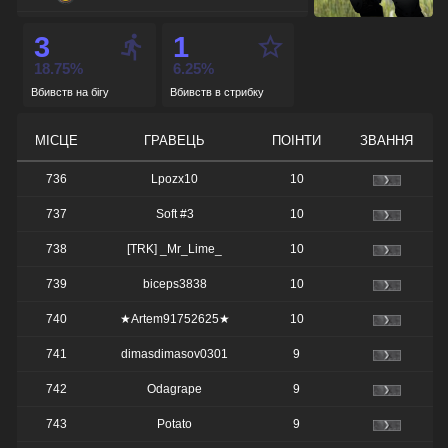
de_nuke
-
3
1
de_cbble
-
18.75%
6.25%
Вбивств на бігу
Вбивств в стрибку
de_overpass
-
de_train
-
МІСЦЕ
ГРАВЕЦЬ
ПОІНТИ
ЗВАННЯ
736
Lpozx10
10
737
Soft #3
10
738
[TRK] _Mr_Lime_
10
739
biceps3838
10
740
★Artem91752625★
10
741
dimasdimasov0301
9
742
Odagrape
9
743
Potato
9