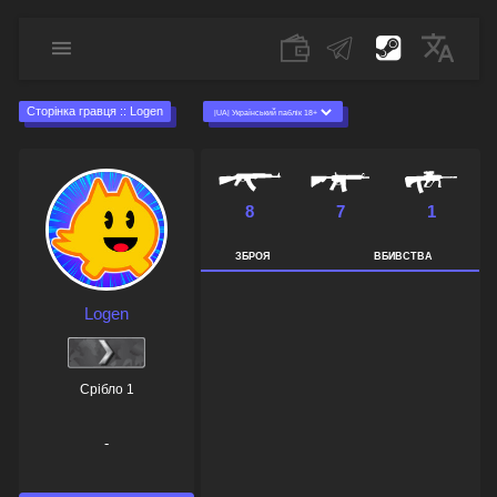
Сторінка гравця :: Logen
8
7
1
ЗБРОЯ
ВБИВСТВА
Logen
Срібло 1
-