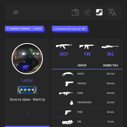
Сторінка гравця :: Lucky
1037
749
361
ЗБРОЯ
ВБИВСТВА
KNIFE
187 kills
Lucky
DEAGLE
153 kills
M249
144 kills
Золота зірка - Магістр
HEGRENADE
113 kills
P228
82 kills
-
P90
74 kills