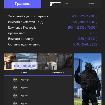
Гравець
USP
63 kills
GALIL
28 kills
Загальний відсоток перемог:
45.4% ( 2246 / 2703 )
GLOCK
25 kills
Вбивств / Смертей - К/Д:
0.58 ( 3046 / 5285 )
FAMAS
7 kills
Влучень / Пострілів:
15% ( 11332 / 75602 )
ігровий час:
261 г.
AUG
6 kills
Вбивств в голову:
1380 ( 45.3% )
SCOUT
4 kills
Останнє підключення:
06-08-2026, 22:27
TMP
4 kills
MAC10
2 kills
SG552
2 kills
1
de_mirage
UMP45
2 kills
МАПА
ПЕРЕМОГА
MP5NAVY
1 kills
de_mirage
-
ELITE
1 kills
de_dust2
-
M3
1 kills
de_cache
-
de_inferno
-