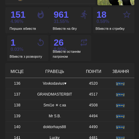
de_nuke
-
151
961
18
de_cbble
-
4.96%
31.55%
0.59%
Перших вбивств
Вбивств на бігу
Вбивств в стрибку
de_overpass
-
1
26
de_train
-
0.03%
0.85%
Вбивств останнім
Вбивств з розвороту
патроном
МІСЦЕ
ГРАВЕЦЬ
ПОІНТИ
ЗВАННЯ
136
Vovkodavius♥
4520
137
GRANDMASTERBIT
4517
138
Smi1e ☀ с.ка
4508
139
Mr S.B.
4494
140
doktorhays88
4490
141
Lucky
4481