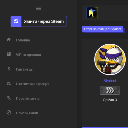
Увійти через Steam
Сторінка гравця :: Stydent
Головна
VIP та правила
Гаманець
Stydent
Статистика гравців
Перелік мутів
Срібло 3
Список банів
-