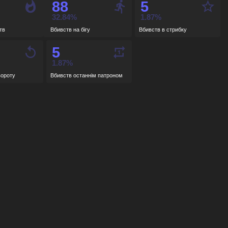
88
5
verpass
-
32.84%
1.87%
тв
Вбивств на бігу
Вбивств в стрибку
rain
-
5
1.87%
вороту
Вбивств останнім патроном