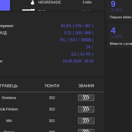
9
HEGRENADE
3 kills
de_o
3.36%
TMP
3 kills
Перших вбивс
de_t
MAC10
2 kills
перемог:
44.6% ( 376 / 467 )
4
SG552
2 kills
 К/Д:
0.31 ( 268 / 868 )
1.49%
UMP45
1 kills
5% ( 1517 / 30590 )
Вбивств з роз
24 г.
XM1014
1 kills
111 ( 41.4% )
я:
24-06-2026, 18:50
ГРАВЕЦЬ
ПОІНТИ
ЗВАННЯ
Smetana
302
UѦ.F4ntom
302
Miri
301