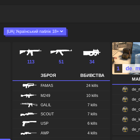
113
51
34
-
1
de_m
ЗБРОЯ
ВБИВСТВА
МА
FAMAS
24 kills
de_
M249
10 kills
de_d
GALIL
7 kills
de_
SCOUT
7 kills
de_i
USP
6 kills
de_
AWP
4 kills
de_c