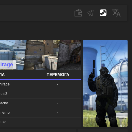
irage
ПА
ПЕРЕМОГА
mirage
-
ust2
-
cache
-
nferno
-
nuke
-
bble
-