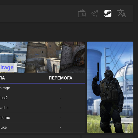
irage
ПА
ПЕРЕМОГА
mirage
-
ust2
-
cache
-
nferno
-
nuke
-
bble
-