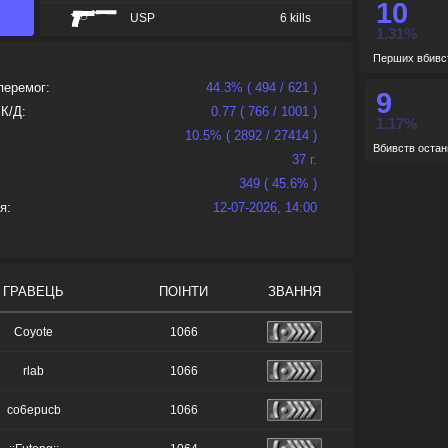
10
USP
6 kills
de_o
1.31%
GALIL
3 kills
Перших вбивс
de_t
FIVESEVEN
2 kills
перемог:
44.3% ( 494 / 621 )
9
GLOCK
2 kills
 К/Д:
0.77 ( 766 / 1001 )
1.17%
10.5% ( 2892 / 27414 )
M249
2 kills
Вбивств остан
37 г.
FAMAS
1 kills
349 ( 45.6% )
SCOUT
1 kills
я:
12-07-2026, 14:00
ГРАВЕЦЬ
ПОІНТИ
ЗВАННЯ
Coyote
1066
rlab
1066
co6epucb
1066