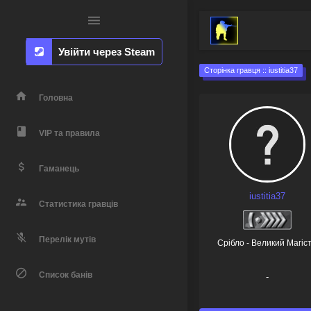
Увійти через Steam
Сторінка гравця :: iustitia37
Головна
VIP та правила
Гаманець
iustitia37
Статистика гравців
Перелік мутів
Срібло - Великий Магіс
Список банів
-