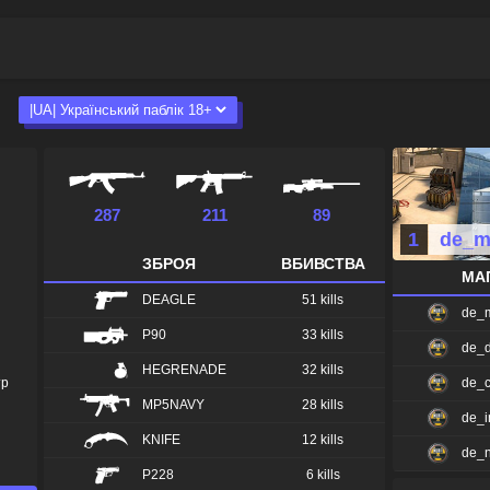
287
211
89
-
1
de_m
ЗБРОЯ
ВБИВСТВА
МА
DEAGLE
51 kills
de_
P90
33 kills
de_d
HEGRENADE
32 kills
тр
de_
MP5NAVY
28 kills
de_i
KNIFE
12 kills
de_
P228
6 kills
de_c