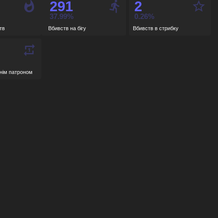
291
2
verpass
-
37.99%
0.26%
тв
Вбивств на бігу
Вбивств в стрибку
rain
-
нім патроном