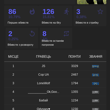
86
126
3
10.79%
15.81%
0.38%
Перших вбивств
Вбивств на бігу
Вбивств в стрибку
2
8
0.25%
1%
Вбивств останнім
Вбивств з розвороту
патроном
МІСЦЕ
ГРАВЕЦЬ
ПОІНТИ
ЗВАННЯ
1
JS
3329
2
Cop UA
2467
3
LoneWolf
1794
4
___________Ok,Goo...
1355
5
Бабай
1234
6
Odyssey♥
1230