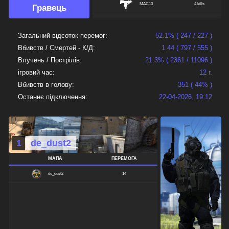
MAC10
4 kills
Гравець
UMP45
3 kills
Загальний відсоток перемог:
52.1% ( 247 / 227 )
FIVESEVEN
1 kills
Вбивств / Смертей - К/Д:
1.44 ( 797 / 555 )
SCOUT
1 kills
Влучень / Пострілів:
21.3% ( 2361 / 11096 )
TMP
1 kills
ігровий час:
12 г.
Вбивств в голову:
351 ( 44% )
USP
1 kills
Останнє підключення:
22-04-2026, 19:12
1
de_dust2
МАПА
ПЕРЕМОГА
de_dust2
14