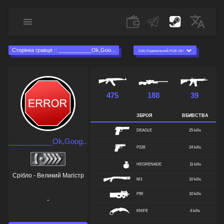
Сторінка гравця :: ___________Ok,Goo...
475
188
39
ЗБРОЯ
ВБИВСТВА
DEAGLE
25 kills
___________Ok,Goog...
P228
24 kills
HEGRENADE
11 kills
Срібло - Великий Магістр
M3
10 kills
P90
10 kills
-
KNIFE
4 kills