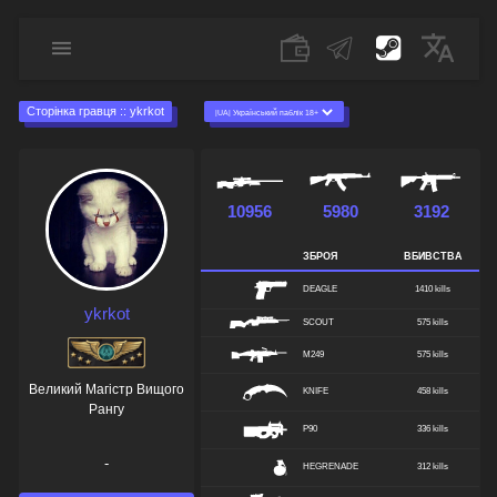
Сторінка гравця :: ykrkot
10956
5980
3192
ЗБРОЯ
ВБИВСТВА
DEAGLE
1410 kills
ykrkot
SCOUT
575 kills
M249
575 kills
Великий Магістр Вищого
KNIFE
458 kills
Рангу
P90
336 kills
-
HEGRENADE
312 kills