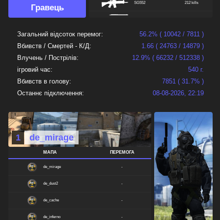
SG552
212 kills
Гравець
M3
210 kills
P228
169 kills
Загальний відсоток перемог:
56.2% ( 10042 / 7811 )
Вбивств / Смертей - К/Д:
1.66 ( 24763 / 14879 )
USP
103 kills
Влучень / Пострілів:
12.9% ( 66232 / 512338 )
GLOCK
101 kills
ігровий час:
540 г.
Вбивств в голову:
7851 ( 31.7% )
ELITE
66 kills
Останнє підключення:
08-08-2026, 22:19
GALIL
45 kills
MP5NAVY
18 kills
AUG
18 kills
1
de_mirage
TMP
12 kills
МАПА
ПЕРЕМОГА
FAMAS
9 kills
de_mirage
-
XM1014
3 kills
de_dust2
-
FIVESEVEN
2 kills
de_cache
-
UMP45
1 kills
de_inferno
-