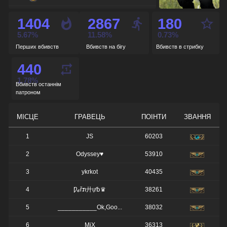
de_nuke
-
1404
2867
180
de_cbble
-
5.67%
11.58%
0.73%
Перших вбивств
Вбивств на бігу
Вбивств в стрибку
de_overpass
-
440
de_train
-
1.78%
Вбивств останнім
патроном
МІСЦЕ
ГРАВЕЦЬ
ПОІНТИ
ЗВАННЯ
1
JS
60203
2
Odyssey♥
53910
3
ykrkot
40435
4
Ƿℴřກ廾ự␢♛
38261
5
___________Ok,Goo...
38032
6
MiX
36313