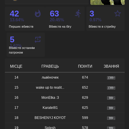
aim_deagle7k
0
42
63
3
cs_office
0
13.64%
20.45%
0.97%
Перших вбивств
Вбивств на бігу
Вбивств в стрибку
de_port
0
5
1.62%
Вбивств останнім
патроном
МІСЦЕ
ГРАВЕЦЬ
ПОІНТИ
ЗВАННЯ
14
львёночек
674
15
wake up to realit...
652
16
MonEtka :3
629
17
Karatel81
625
18
BESHENYJ KOYOT
599
19
Splesh
578