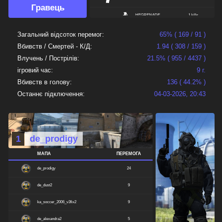
Гравець
HEGRENADE
1 kills
Загальний відсоток перемог:
65% ( 169 / 91 )
Вбивств / Смертей - К/Д:
1.94 ( 308 / 159 )
Влучень / Пострілів:
21.5% ( 955 / 4437 )
ігровий час:
9 г.
Вбивств в голову:
136 ( 44.2% )
Останнє підключення:
04-03-2026, 20:43
1
de_prodigy
МАПА
ПЕРЕМОГА
de_prodigy
24
de_dust2
9
ka_soccer_2006_v3fix2
9
de_alexandra2
5