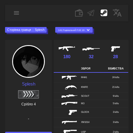
Сторінка гравця :: Splesh
180
32
28
ЗБРОЯ
ВБИВСТВА
M4A1
24 kills
Splesh
KNIFE
21 kills
SCOUT
9 kills
Срібло 4
M3
5 kills
GLOCK
3 kills
-
XM1014
3 kills
USP
2 kills