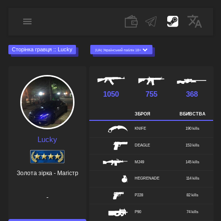
Сторінка гравця :: Lucky
1050
755
368
ЗБРОЯ
ВБИВСТВА
KNIFE
190 kills
Lucky
DEAGLE
153 kills
M249
145 kills
Золота зірка - Магістр
HEGRENADE
114 kills
P228
82 kills
-
P90
74 kills