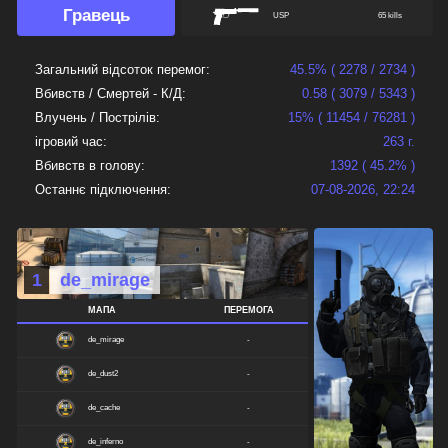
Гравець
USP
65 kills
GALIL
28 kills
Загальний відсоток перемог:
45.5% ( 2278 / 2734 )
GLOCK
25 kills
Вбивств / Смертей - К/Д:
0.58 ( 3079 / 5343 )
FAMAS
7 kills
Влучень / Пострілів:
15% ( 11454 / 76281 )
ігровий час:
263 г.
AUG
6 kills
Вбивств в голову:
1392 ( 45.2% )
SCOUT
4 kills
Останнє підключення:
07-08-2026, 22:24
TMP
4 kills
MAC10
2 kills
SG552
2 kills
1
de_mirage
UMP45
2 kills
МАПА
ПЕРЕМОГА
MP5NAVY
1 kills
de_mirage
-
ELITE
1 kills
de_dust2
-
M3
1 kills
de_cache
-
de_inferno
-