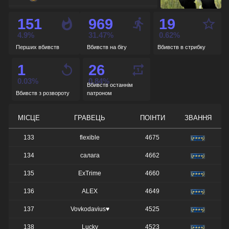
de_nuke
-
151
969
19
de_cbble
-
4.9%
31.47%
0.62%
Перших вбивств
Вбивств на бігу
Вбивств в стрибку
de_overpass
-
1
26
de_train
-
0.03%
0.84%
Вбивств останнім
Вбивств з розвороту
патроном
МІСЦЕ
ГРАВЕЦЬ
ПОІНТИ
ЗВАННЯ
133
flexible
4675
134
салага
4662
135
ExTrime
4660
136
ALEX
4649
137
Vovkodavius♥
4525
138
Lucky
4523