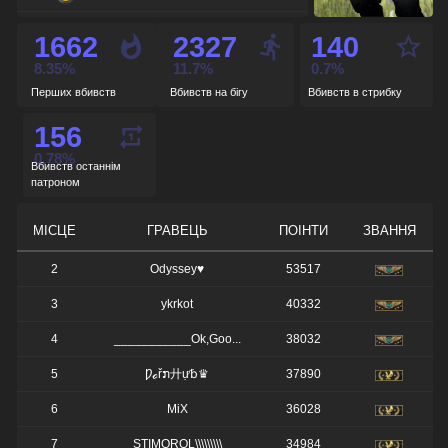
de_nuke
-
1662
2327
140
de_cbble
-
8.35%
11.7%
0.7%
Перших вбивств
Вбивств на бігу
Вбивств в стрибку
de_overpass
-
156
de_train
-
0.78%
Вбивств останнім
патроном
МІСЦЕ
ГРАВЕЦЬ
ПОІНТИ
ЗВАННЯ
2
Odyssey♥
53517
3
ykrkot
40332
4
___________Ok,Goo...
38032
5
Ƿℴřກ廾ự␢♛
37890
6
MiX
36028
7
STIMOROL\\\\\\\\\
34984