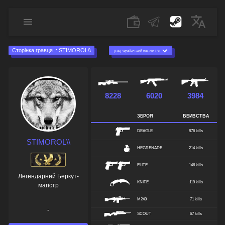
Сторінка гравця :: STIMOROL\\
8228
6020
3984
ЗБРОЯ
ВБИВСТВА
DEAGLE
876 kills
STIMOROL\\
HEGRENADE
214 kills
ELITE
146 kills
Легендарний Беркут-
KNIFE
119 kills
магістр
M249
71 kills
-
SCOUT
67 kills