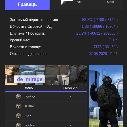
USP
62 kills
Гравець
GLOCK
28 kills
Загальний відсоток перемог:
58.3% ( 7188 / 5142 )
SG552
19 kills
Вбивств / Смертей - К/Д:
1.86 ( 19896 / 10704 )
AUG
14 kills
Влучень / Пострілів:
23.2% ( 48631 / 209666 )
ігровий час:
711 г.
FAMAS
12 kills
Вбивств в голову:
7176 ( 36.1% )
P228
12 kills
Останнє підключення:
07-08-2026, 11:11
M3
11 kills
GALIL
3 kills
MAC10
3 kills
1
de_mirage
TMP
3 kills
МАПА
ПЕРЕМОГА
XM1014
3 kills
de_mirage
-
UMP45
1 kills
de_dust2
-
de_cache
-
de_inferno
-